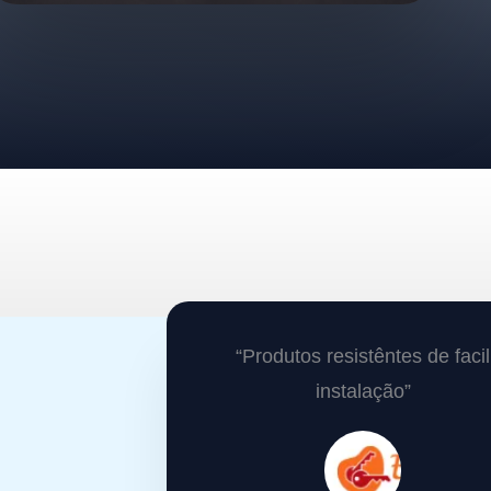
“Produtos resistêntes de facil
instalação”​