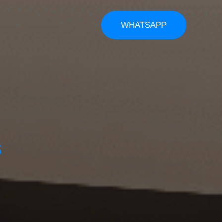
tarios
WHATSAPP
S