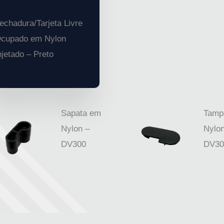
echadura/Tarjeta Livre
cupado em Nylon
njetado – Preto
Sapata em
Tamp
Nylon –
Nylon
DV300
DV30