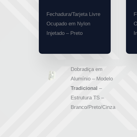
Fechadura/Tarjeta Livre
F
Ocupado em Nylon
O
Injetado – Preto
I
Dobradiça em
Alumínio – Modelo
Tradicional
–
Estrutura TS –
Branco/Preto/Cinza