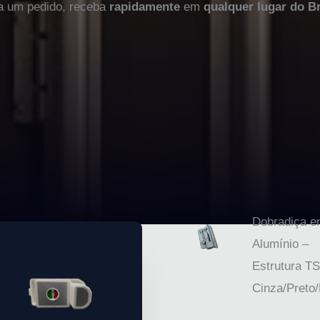
ça um pedido, receba
rapidamente
em
qualquer lugar do Br
Dobradiça 
Alumínio –
Estrutura TS
Cinza/Preto