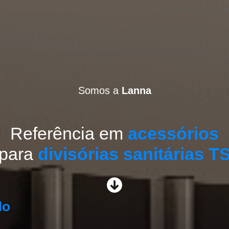
Facebook
lannaacessoriossani
Somos a
Lanna
Referência em
acessórios
para
divisórias sanitárias T
do