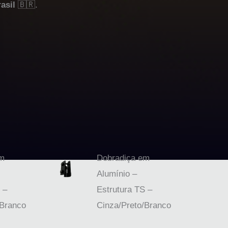
asil
🇧🇷.
em
Dobradiça em
Alumínio –
 –
Estrutura TS –
/Branco
Cinza/Preto/Branco