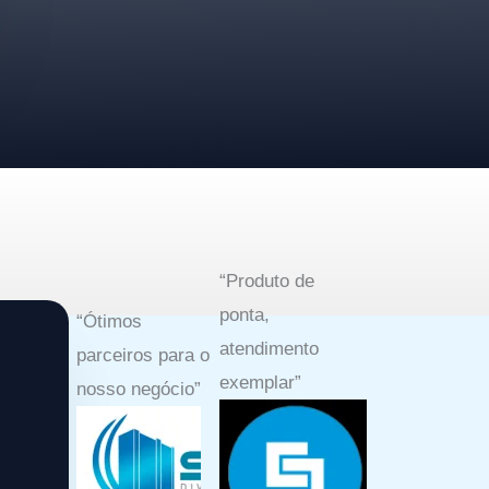
“Produto de
ponta,
“Ótimos
atendimento
parceiros para o
exemplar”​
nosso negócio”​