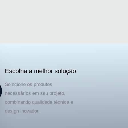
Escolha a melhor solução
Selecione os produtos
necessários em seu projeto,
combinando qualidade técnica e
design inovador.